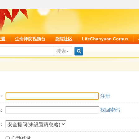
联盟
生命禅院视频台
总院社区
LifeChanyuan Corpus
搜索
搜
索
注册
:
找回密码
:
自动登录