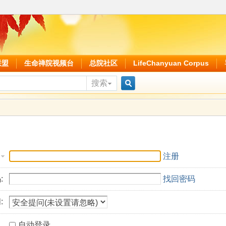
联盟
生命禅院视频台
总院社区
LifeChanyuan Corpus
搜索
搜
索
注册
:
找回密码
:
自动登录