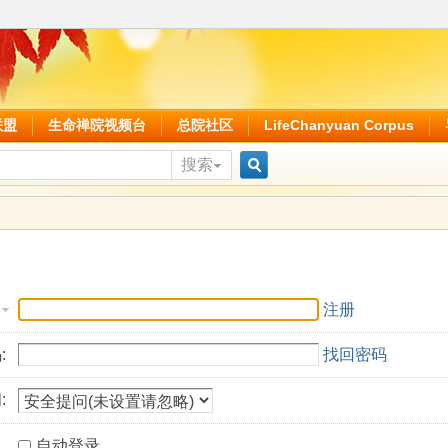
联盟
生命禅院视频台
总院社区
LifeChanyuan Corpus
搜索
搜
索
注册
:
找回密码
:
自动登录